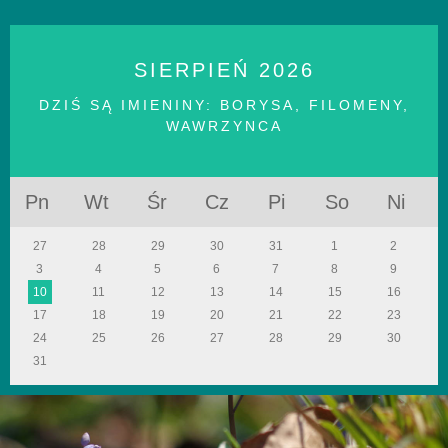
SIERPIEŃ
2026
DZIŚ SĄ IMIENINY:
BORYSA, FILOMENY,
WAWRZYNCA
Pn
Wt
Śr
Cz
Pi
So
Ni
27
28
29
30
31
1
2
3
4
5
6
7
8
9
10
11
12
13
14
15
16
17
18
19
20
21
22
23
24
25
26
27
28
29
30
31