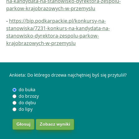
na-kandydata-na-stanowisko-dyrektora-zespolu-
parkow-krajobrazowych-w-przemyslu
-
https://bip.podkarpackie.pl/konkursy-na-
stanowiska/7231-konkurs-na-kandydata-na-
stanowisko-dyrektora-zespolu-parkow-
krajobrazowych-w-przemyslu
Ankieta: Do którego drzewa najchętniej byś się przytulił?
do buka
do brzozy
do dębu
do lipy
Zobacz wyniki