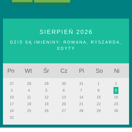
SIERPIEŃ
2026
DZIŚ SĄ IMIENINY:
ROMANA, RYSZARDA,
EDYTY
Pn
Wt
Śr
Cz
Pi
So
Ni
27
28
29
30
31
1
2
3
4
5
6
7
8
9
10
11
12
13
14
15
16
17
18
19
20
21
22
23
24
25
26
27
28
29
30
31