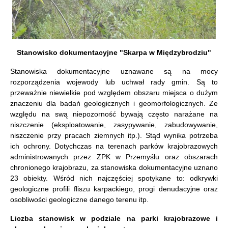
Stanowisko dokumentacyjne "Skarpa w Międzybrodziu"
Stanowiska dokumentacyjne uznawane są na mocy
rozporządzenia wojewody lub uchwał rady gmin. Są to
przeważnie niewielkie pod względem obszaru miejsca o dużym
znaczeniu dla badań geologicznych i geomorfologicznych. Ze
względu na swą niepozorność bywają często narażane na
niszczenie (eksploatowanie, zasypywanie, zabudowywanie,
niszczenie przy pracach ziemnych itp.). Stąd wynika potrzeba
ich ochrony. Dotychczas na terenach parków krajobrazowych
administrowanych przez ZPK w Przemyślu oraz obszarach
chronionego krajobrazu, za stanowiska dokumentacyjne uznano
23 obiekty. Wśród nich najczęściej spotykane to: odkrywki
geologiczne profili fliszu karpackiego, progi denudacyjne oraz
osobliwości geologiczne danego terenu itp.
Liczba stanowisk w podziale na parki krajobrazowe i