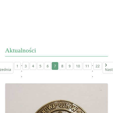
Aktualności
.
.
1
3
4
5
6
7
8
9
10
11
22
zednia
Nast
.
.
.
.