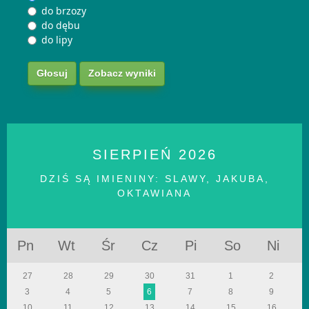
do brzozy
do dębu
do lipy
Zobacz wyniki
SIERPIEŃ
2026
DZIŚ SĄ IMIENINY:
SLAWY, JAKUBA,
OKTAWIANA
Pn
Wt
Śr
Cz
Pi
So
Ni
27
28
29
30
31
1
2
3
4
5
6
7
8
9
10
11
12
13
14
15
16