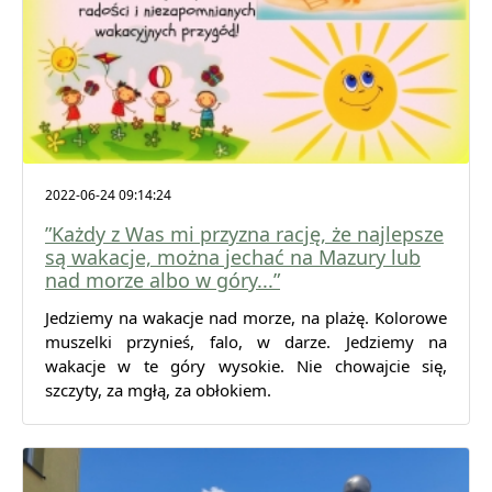
2022-06-24 09:14:24
”Każdy z Was mi przyzna rację, że najlepsze
są wakacje, można jechać na Mazury lub
nad morze albo w góry...”
Jedziemy na wakacje nad morze, na plażę. Kolorowe
muszelki przynieś, falo, w darze. Jedziemy na
wakacje w te góry wysokie. Nie chowajcie się,
szczyty, za mgłą, za obłokiem.