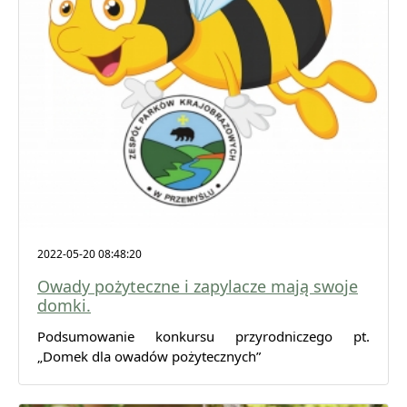
2022-05-20 08:48:20
Owady pożyteczne i zapylacze mają swoje
domki.
Podsumowanie konkursu przyrodniczego pt.
„Domek dla owadów pożytecznych”