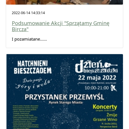
2022-06-14 14:33:14
Podsumowanie Akcji "Sprzątamy Gminę
Bircza"
I pozamiatane......