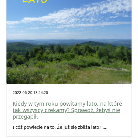
2022-06-20 13:24:20
Kiedy w tym roku powitamy lato, na które
tak wszyscy czekamy? Sprawdź, żebyś nie
przegapił.
I cóż po­wie­cie na to, Że już się zbli­ża lato? ….