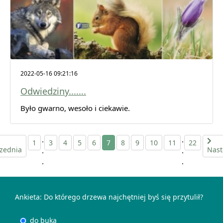
2022-05-16 09:21:16
Odwiedziny.......
Było gwarno, wesoło i ciekawie.
.
.
1
3
4
5
6
7
8
9
10
11
22
zednia
Nast
.
.
.
.
Ankieta: Do którego drzewa najchętniej byś się przytulił?
do buka