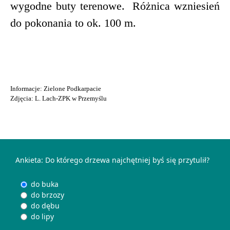
wygodne buty terenowe. Różnica wzniesień
do pokonania to ok. 100 m.
Informacje: Zielone Podkarpacie
Zdjęcia: L. Lach-ZPK w Przemyślu
Ankieta: Do którego drzewa najchętniej byś się przytulił?
do buka
do brzozy
do dębu
do lipy