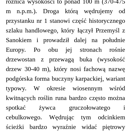
różnica wysokości to ponad 100 m (370-475
m n.p.m.). Droga którą wędrujemy od
przystanku nr 1 stanowi część historycznego
szlaku handlowego, który łączył Przemyśl z
Sanokiem i prowadził dalej na południe
Europy. Po obu jej stronach rośnie
drzewostan z przewagą buka (wysokość
drzew 30-40 m), który nosi fachową nazwę
podgórska forma buczyny karpackiej, wariant
typowy. W okresie wiosennym wśród
kwitnących roślin runa bardzo często można
spotkać żywca gruczołowatego i
cebulkowego. Wędrując tym odcinkiem
ścieżki bardzo wyraźnie widać piętrowy